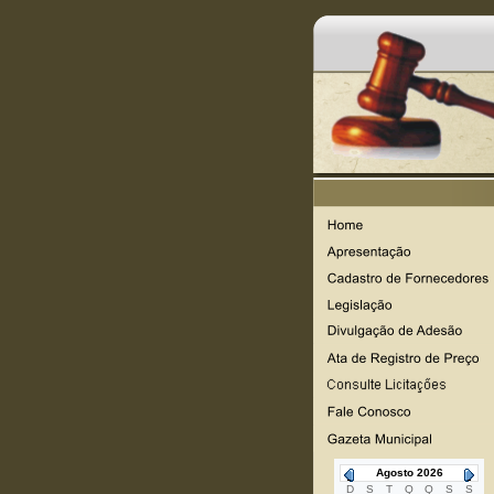
Agosto 2026
D
S
T
Q
Q
S
S