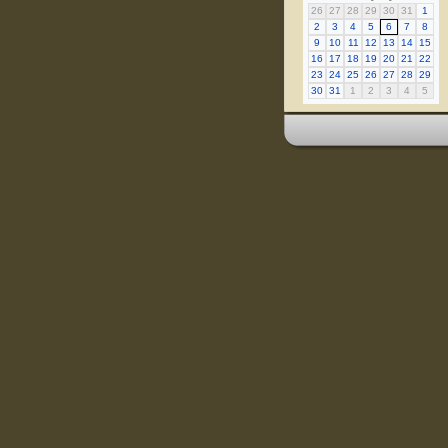
26
27
28
29
30
31
1
2
3
4
5
6
7
8
9
10
11
12
13
14
15
16
17
18
19
20
21
22
23
24
25
26
27
28
29
30
31
1
2
3
4
5