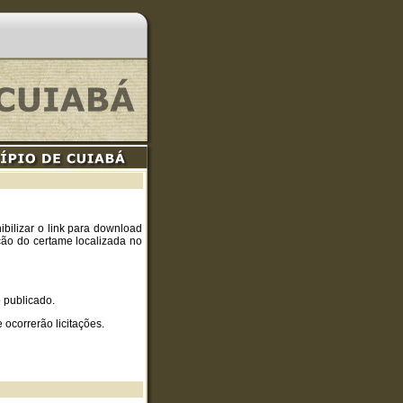
bilizar o link para download
ção do certame localizada no
o publicado.
ocorrerão licitações.